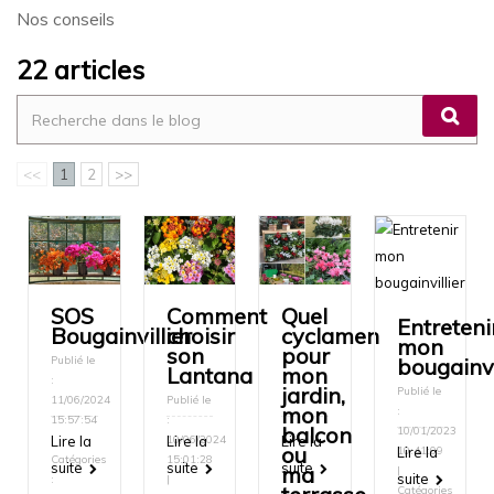
Nos conseils
22 articles
<<
1
2
>>
SOS
Comment
Quel
Entreteni
Bougainvillier
choisir
cyclamen
mon
son
pour
bougainvi
Publié le
Lantana
mon
:
jardin,
Publié le
11/06/2024
Publié le
mon
:
15:57:54
:
balcon
10/01/2023
|
Lire la
10/06/2024
Lire la
Lire la
ou
10:41:09
Lire la
Catégories
15:01:28
suite
suite
suite
ma
|
suite
:
|
Catégories