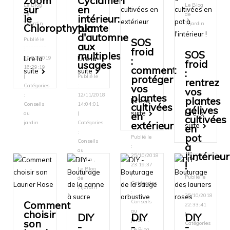
Zoom
Cyclamen
Le Blog
Le Blog
sur
en
de
de
le
intérieur:
Tijardin
Tijardin
Chloropthytum
plante
d'automne
SOS
Publié le
aux
froid
:
SOS
multiples
:
20/01/2019
Lire la
Lire la
froid
usages
comment
16:29:19
:
suite
suite
protéger
|
Publié le
rentrez
vos
Catégories
:
vos
plantes
:
12/11/2018
plantes
Lire la
cultivées
Conseils
14:04:01
gélives
suite
Lire la
en
au
|
cultivées
extérieur
jardin
Catégories
suite
en
:
pot
Publié le
Conseils
à
:
au
l'intérieur
25/10/2018
jardin
,
!
23:19:37
Le Blog
|
Publié le
de
Catégories
:
Tijardin
:
25/10/2018
Conseils
Comment
22:33:41
au
choisir
|
DIY
DIY
DIY
jardin
,
son
Catégories
-
-
-
Le Blog