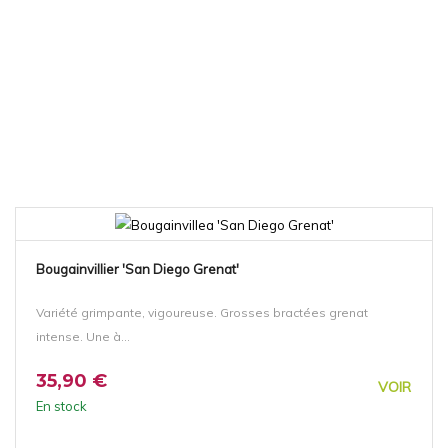
Bougainvillier 'San Diego Grenat'
Variété grimpante, vigoureuse. Grosses bractées grenat
intense. Une à...
35,90 €
VOIR
En stock