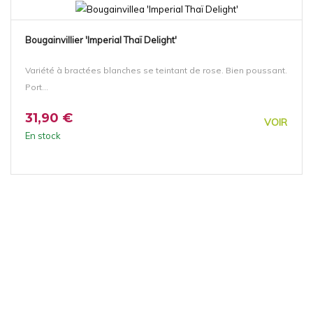
Bougainvillier 'Imperial Thaï Delight'
Variété à bractées blanches se teintant de rose. Bien poussant.
Port...
31,90 €
VOIR
En stock