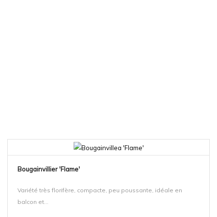
Bougainvillier 'Flame'
Variété très florifère, compacte, peu poussante, idéale en
balcon et...