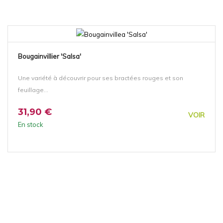
Bougainvillier 'Salsa'
Une variété à découvrir pour ses bractées rouges et son
feuillage...
31,90 €
VOIR
En stock