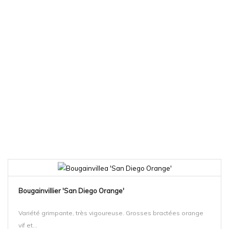
Bougainvillier 'San Diego Orange'
Variété grimpante, très vigoureuse. Grosses bractées orange
vif et...