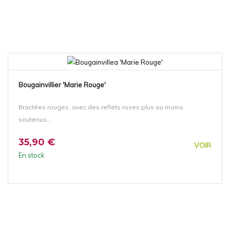
Bougainvillier 'Marie Rouge'
Bractées rouges, avec des reflets roses plus ou moins
soutenus....
35,90 €
VOIR
En stock