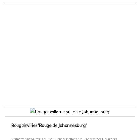
Bougainvillier 'Rouge de Johannesburg'
Variété vigoureuse. Feuillage panaché. Très gros fleurons