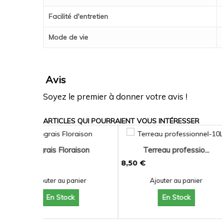
Facilité d'entretien
Mode de vie
Avis
Soyez le premier à donner votre avis !
ARTICLES QUI POURRAIENT VOUS INTÉRESSER
aison
Terreau professio...
Agapanthe '
8,50 €
18,99 €
nier
Ajouter au panier
Ajouter au
En Stock
En St