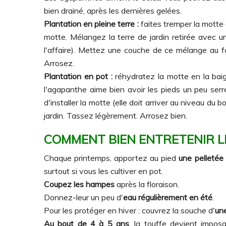
bien drainé, après les dernières gelées.
Plantation en pleine terre :
faites tremper la motte 
motte. Mélangez la terre de jardin retirée avec u
l'affaire). Mettez une couche de ce mélange au f
Arrosez.
Plantation en pot :
réhydratez la motte en la bai
l'agapanthe aime bien avoir les pieds un peu serr
d'installer la motte (elle doit arriver au niveau d
jardin. Tassez légèrement. Arrosez bien.
COMMENT BIEN ENTRETENIR 
Chaque printemps, apportez au pied
une pelletée
surtout si vous les cultiver en pot.
Coupez les hampes
après la floraison.
Donnez-leur un peu d'
eau régulièrement en été
.
Pour les protéger en hiver : couvrez la souche d'
un
Au bout de 4 à 5 ans
, la touffe devient impo