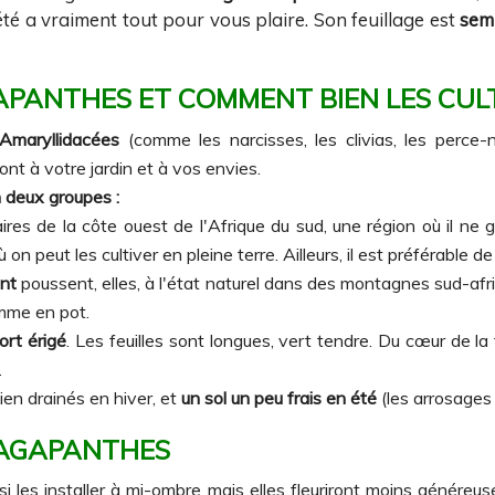
été a vraiment tout pour vous plaire. Son feuillage est
sem
APANTHES ET COMMENT BIEN LES CUL
Amaryllidacées
(comme les narcisses, les clivias, les perce-n
ont à votre jardin et à vos envies.
 deux groupes :
ires de la côte ouest de l'Afrique du sud, une région où il ne 
 on peut les cultiver en pleine terre. Ailleurs, il est préférable de
ant
poussent, elles, à l'état naturel dans des montagnes sud-afri
mme en pot.
ort érigé
. Les feuilles sont longues, vert tendre. Du cœur de l
.
ien drainés en hiver, et
un sol un peu frais en été
(les arrosages
 AGAPANTHES
 les installer à mi-ombre mais elles fleuriront moins généreus