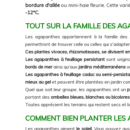
bordure d'allée
ou mini-haie fleurie. Cette vari
-12°C.
TOUT SUR LA FAMILLE DES AG
Les agapanthes appartiennent à la famille des
permettront de trouver celle ou celles qui s'adapter
Ces plantes vivaces, rhizomateuses, se divisent en
Les agapanthes à feuillage persistant
sont origina
bords de mer
ainsi qu'aux
jardins méditerranéens
où
Les agapanthes à feuillage caduc ou semi-persist
mieux au gel
et peuvent être plantées en jardin co
Quel que soit leur groupe, les agapanthes ont un
p
portant des
ombelles bleues, blanches ou bicolores
Toutes apprécient les terrains qui restent secs et b
COMMENT BIEN PLANTER
LES
Les agapanthes aiment
le soleil.
Vous pouvez aussi