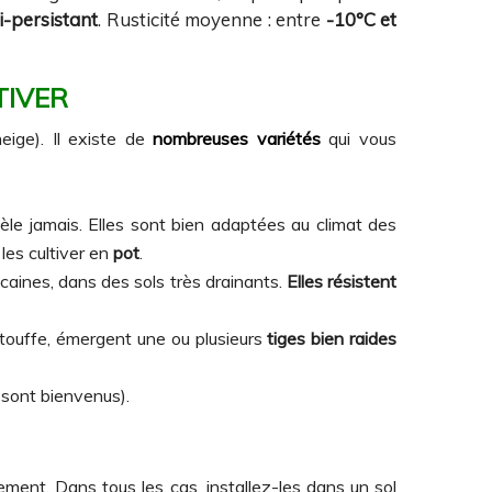
i-persistant
. Rusticité moyenne : entre
-10°C et
TIVER
eige). Il existe de
nombreuses variétés
qui vous
gèle jamais. Elles sont bien adaptées au climat des
 les cultiver en
pot
.
caines, dans des sols très drainants.
Elles résistent
a touffe, émergent une ou plusieurs
tiges bien raides
 sont bienvenus).
ement. Dans tous les cas, installez-les dans un sol