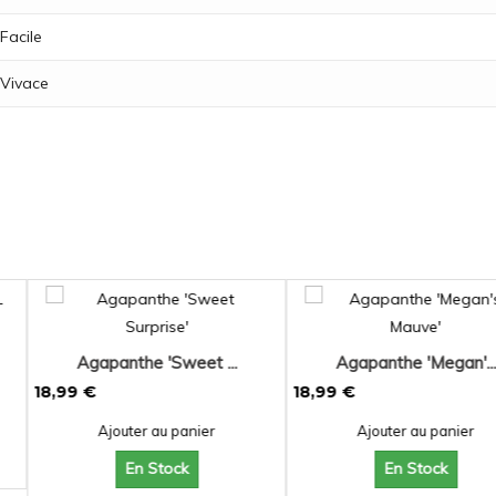
Facile
Vivace
Sweet ...
Agapanthe 'Megan'...
Laurier-
18,99 €
5,20 €
 panier
Ajouter au panier
Ajoute
ock
En Stock
En