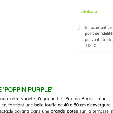
Evaluez-Le
En achetant ce 
point de fidélité
pouvant être tr
1,00 €
.
 'POPPIN PURPLE'
p cette variété d'agapanthe. 'Poppin Purple' réunit, e
bien, formant une
belle touffe de 40 à 50 cm d'envergure
.
pectacle garanti dans une
grande potée
sur la terrasse,