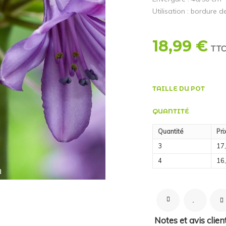
Utilisation : bordure 
18,99 €
TTC
TAILLE DU POT
QUANTITÉ
Quantité
Pri
3
17
4
16
Notes et avis clien