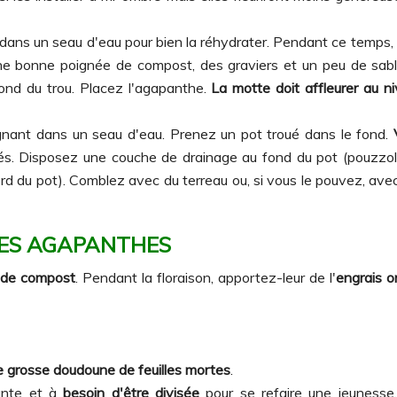
dans un seau d'eau pour bien la réhydrater. Pendant ce temps, fai
ne bonne poignée de compost, des graviers et un peu de sable d
ond du trou. Placez l'agapanthe.
La motte doit affleurer au n
gnant dans un seau d'eau. Prenez un pot troué dans le fond.
és. Disposez une couche de drainage au fond du pot (pouzzolane,
u bord du pot). Comblez avec du terreau ou, si vous le pouvez, av
LES AGAPANTHES
 de compost
. Pendant la floraison, apportez-leur de l'
engrais o
e grosse doudoune de feuilles mortes
.
sante et à
besoin d'être divisée
pour se refaire une jeunesse