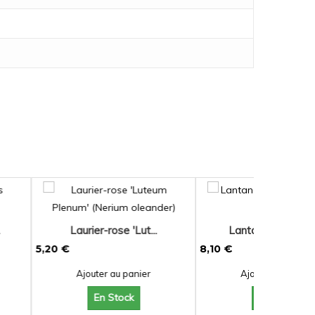
rose 'Lut...
Lantana camara 'B...
8,10 €
r au panier
Ajouter au panier
 Stock
En Stock