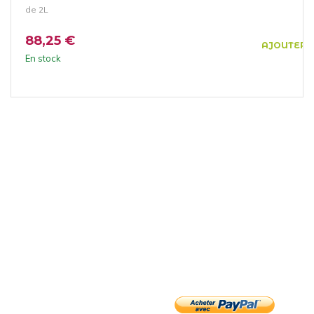
de 2L
88,25 €
AJOUTER 
En stock