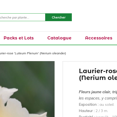
Packs et Lots
Catalogue
Accessoires
urier-rose 'Luteum Plenum' (Nerium oleander)
Laurier-ro
(Nerium ol
Fleurs jaune clair, tr
les espaces, y compris
Exposition :
au soleil.
Hauteur :
2 / 3 m.