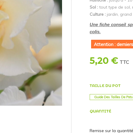
Rusticité :
jusqu'à - 10
Sol :
tout type de sol,
Culture :
jardin, grand
Une fiche conseil spé
colis.
Attention : derniers
5,20 €
TTC
TAILLE DU POT
Guide Des Tailles De Pots
QUANTITÉ
Remise sur la quantit