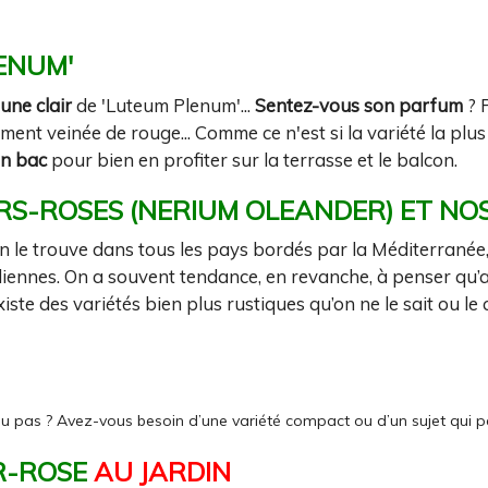
ENUM'
aune clair
de 'Luteum Plenum'...
Sentez-vous son parfum
? P
ent veinée de rouge... Comme ce n'est si la variété la plus 
en bac
pour bien en profiter sur la terrasse et le balcon.
RS-ROSES (NERIUM OLEANDER) ET NO
n le trouve dans tous les pays bordés par la Méditerranée,
iennes. On a souvent tendance, en revanche, à penser qu’au n
xiste des variétés bien plus rustiques qu’on ne le sait ou le 
gel ou pas ? Avez-vous besoin d’une variété compact ou d’un sujet qui 
R-ROSE
AU JARDIN