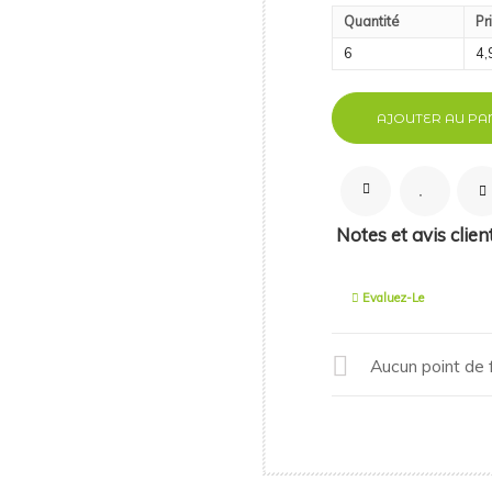
Quantité
Pr
6
4,
AJOUTER AU PA
Notes et avis clien
Evaluez-Le
Aucun point de f