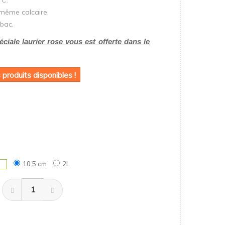
°C.
 même calcaire.
 bac.
ciale laurier rose vous est offerte dans le
 produits disponibles !
10.5 cm
2L
é