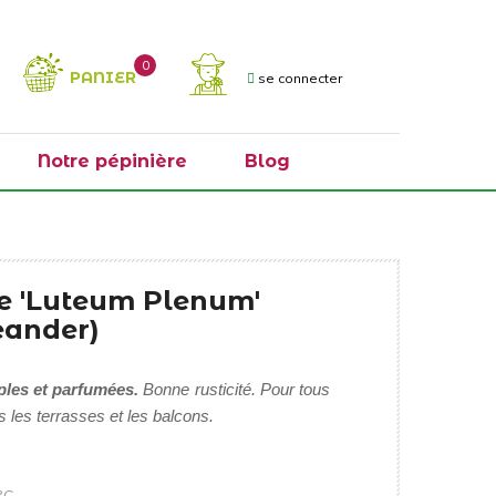
0
PANIER
se connecter
Notre pépinière
Blog
se 'Luteum Plenum'
eander)
iples et parfumées.
Bonne rusticité. Pour tous
 les terrasses et les balcons.