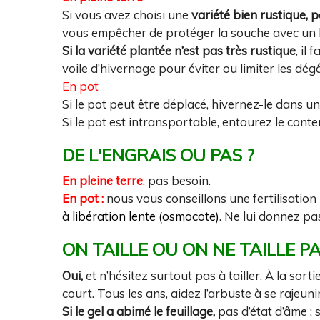
Si vous avez choisi une
variété bien rustique, 
vous empêcher de protéger la souche avec un bon
Si la variété plantée n’est pas très rustique
, il
voile d’hivernage pour éviter ou limiter les dégâ
En pot
Si le pot peut être déplacé, hivernez-le dans un
Si le pot est intransportable, entourez le cont
DE L'ENGRAIS OU PAS ?
En pleine terre
, pas besoin.
En pot :
nous vous conseillons une fertilisation 
à libération lente (osmocote)
. Ne lui donnez pa
ON TAILLE OU ON NE TAILLE P
Oui,
et n’hésitez surtout pas à tailler. À la sort
court. Tous les ans, aidez l’arbuste à se rajeun
Si le gel a abimé le feuillage,
pas d’état d’âme : s