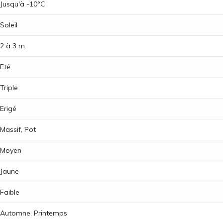
Jusqu'à -10°C
Soleil
2 à 3 m
Eté
Triple
Erigé
Massif, Pot
Moyen
Jaune
Faible
Automne, Printemps