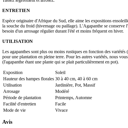
Tassez légèrement et arrosez.
ENTRETIEN
Espèce originaire d'Afrique du Sud, elle aime les expositions ensoleill
la souche du froid (hivernage ou paillage). L'Agapanthe se conserve l
besoin d'un arrosage régulier durant l'été et moins fréquent en hiver.
UTILISATION
Les agapanthes sont plus ou moins rustiques en fonction des variétés (en
pour une plantation en pleine terre. Pour les autres variétés, nous vou
(l'agapanthe étant une plante qui se plait particulièrement en pot).
Exposition
Soleil
Hauteur des hampes florales
30 à 40 cm, 40 à 60 cm
Utilisation
Jardinière, Pot, Massif
Arrosage
Modéré
Période de plantation
Printemps, Automne
Facilité d'entretien
Facile
Mode de vie
Vivace
Avis