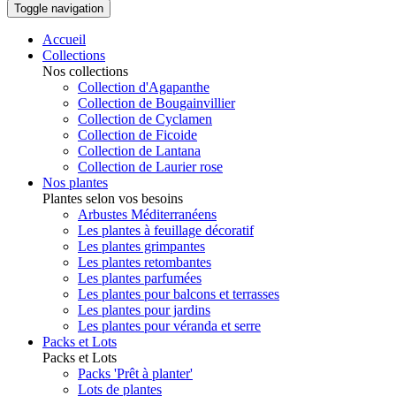
Toggle navigation
Accueil
Collections
Nos collections
Collection d'Agapanthe
Collection de Bougainvillier
Collection de Cyclamen
Collection de Ficoide
Collection de Lantana
Collection de Laurier rose
Nos plantes
Plantes selon vos besoins
Arbustes Méditerranéens
Les plantes à feuillage décoratif
Les plantes grimpantes
Les plantes retombantes
Les plantes parfumées
Les plantes pour balcons et terrasses
Les plantes pour jardins
Les plantes pour véranda et serre
Packs et Lots
Packs et Lots
Packs 'Prêt à planter'
Lots de plantes