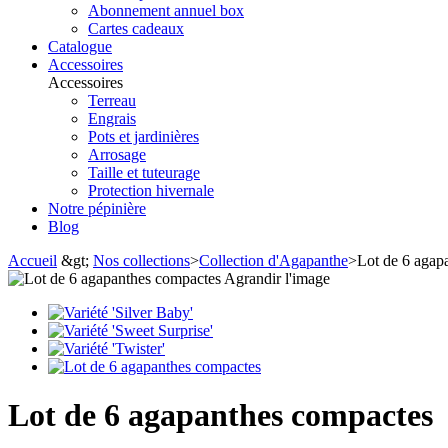
Abonnement annuel box
Cartes cadeaux
Catalogue
Accessoires
Accessoires
Terreau
Engrais
Pots et jardinières
Arrosage
Taille et tuteurage
Protection hivernale
Notre pépinière
Blog
Accueil
&gt;
Nos collections
>
Collection d'Agapanthe
>
Lot de 6 agap
Agrandir l'image
Lot de 6 agapanthes compactes