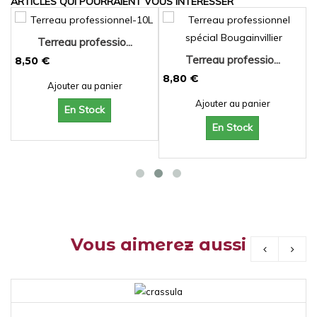
ARTICLES QUI POURRAIENT VOUS INTÉRESSER
Terreau professio...
Terreau professio...
8,50 €
8,80 €
3
Ajouter au panier
Ajouter au panier
En Stock
En Stock
Vous aimerez aussi