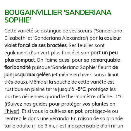
BOUGAINVILLIER 'SANDERIANA
SOPHIE'
Cette variété se distingue de ses sœurs ('Sanderiana
Elisabeth' et 'Sanderiana Alexandra') par
la couleur
violet foncé de ses bractées
. Ses feuilles sont
également d'un vert plus foncé et son
port un peu
plus compact
. On l'aime aussi pour sa
remarquable
floribondité
puisque 'Sanderiana Sophie' fleurit
de
juin jusqu'aux gelées
(et même en hiver, sous climat
très doux). Même si la souche de cette variété est
rustique en pleine terre jusqu'à
-5°C
, protégez les
parties aériennes quand le thermomètre affiche -1°C
(
(
Suivez nos guides pour protéger vos plantes en
l'hiver
)
. Et si vous la cultivez
en pot
, protégez-le ou
rentrez-le dans une véranda. En raison de sa grande
taille adulte (+ de 3 m), il est indispensable d'offrir un