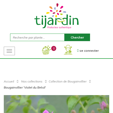
0
se connecter
Toggle
navigation
Accueil
Nos collections
Collection de Bougainvillier
Bougainvillier 'Violet du Brésil'