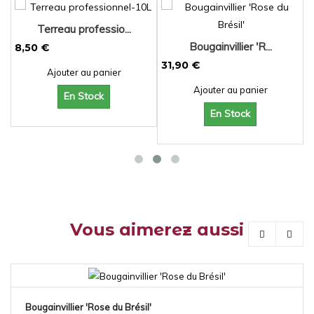
Terreau professio...
Bougainvillier 'R...
8,50 €
31,90 €
3
Ajouter au panier
Ajouter au panier
En Stock
En Stock
Vous aimerez aussi
Bougainvillier 'Rose du Brésil'