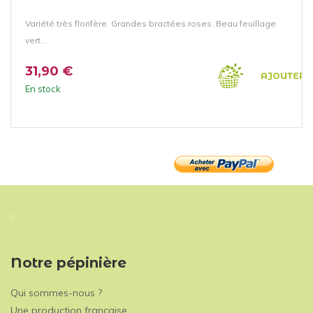
Variété très florifère. Grandes bractées roses. Beau feuillage
vert...
31,90 €
AJOUTER 
En stock
Notre pépinière
Qui sommes-nous ?
Une production française