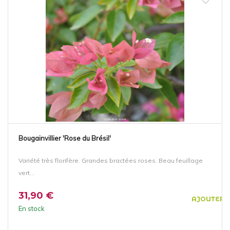
Bougainvillier 'Rose du Brésil'
Variété très florifère. Grandes bractées roses. Beau feuillage
vert...
31,90 €
AJOUTER 
En stock