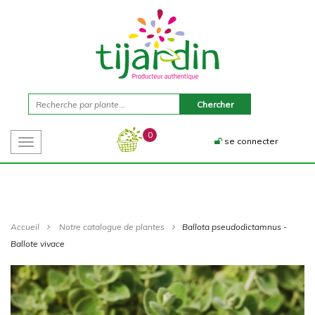
0
se connecter
Toggle
navigation
Accueil
Notre catalogue de plantes
Ballota pseudodictamnus -
Ballote vivace