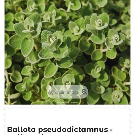
Agrandir l'image
Ballota pseudodictamnus -