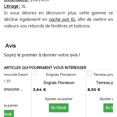
Litrage :
3L
Si vous désirez en découvrir plus, cette gamme se
décline également en
cache pot 6
L
afin de mettre en
valeurs vos rebords de fenêtres et balcons.
Avis
Soyez le premier à donner votre avis !
ARTICLES QUI POURRAIENT VOUS INTÉRESSER
Engrais Floraison
Terreau professio...
.
3,64 €
8,50 €
Ajouter au panier
Ajouter au panier
En Stock
En Stock