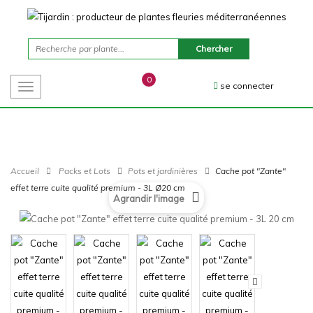
0
se connecter
Toggle
navigation
Accueil
Packs et Lots
Pots et jardinières
Cache pot "Zante"
effet terre cuite qualité premium - 3L Ø20 cm
Agrandir l'image