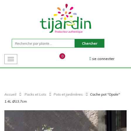
0
se connecter
Toggle
navigation
Accueil
Packs et Lots
Pots et jardinières
Cache pot "Opale"
1.4L Ø13,7cm