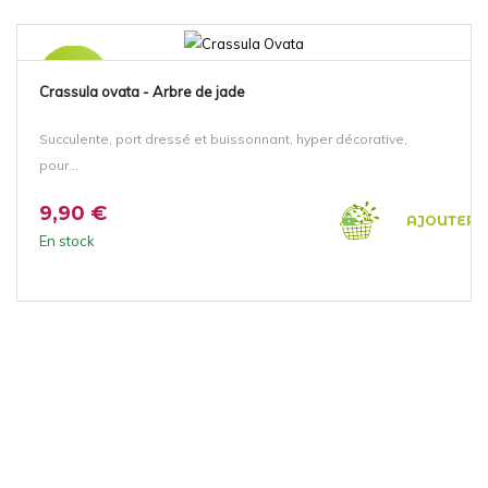
NOUVEAU!
Crassula ovata - Arbre de jade
Succulente, port dressé et buissonnant, hyper décorative,
pour...
9,90 €
AJOUTER 
En stock