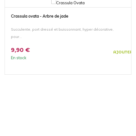
NOUVEAU!
Crassula ovata - Arbre de jade
Succulente, port dressé et buissonnant, hyper décorative,
pour...
9,90 €
AJOUTER 
En stock