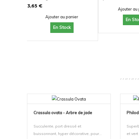
4,60 €
nier
Ajouter au panier
Ajouter au
En Stock
En St
NOUVEAU!
Crassula ovata - Arbre de jade
Philod
Succulente, port dressé et
Superb
buissonnant, hyper décorative, pour...
et vert