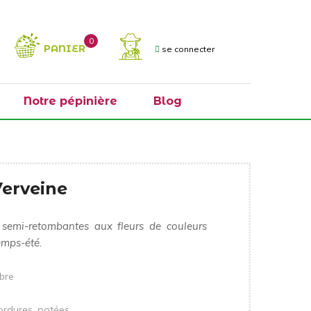
0
PANIER
se connecter
Notre pépinière
Blog
Verveine
 semi-retombantes aux fleurs de couleurs
temps-été.
obre
bordures, potées