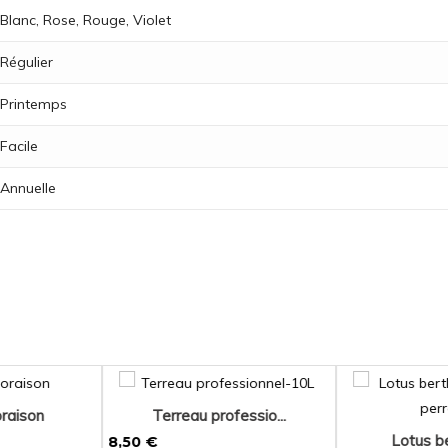
Blanc, Rose, Rouge, Violet
Régulier
Printemps
Facile
Annuelle
elotii...
Callisia repens -...
Delosper