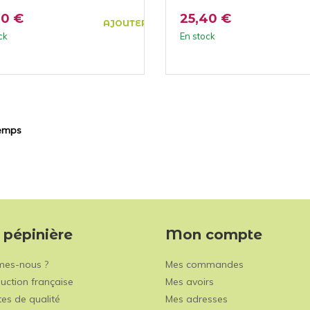
40 €
25,40 €
AJOUTER AU PANIER
ck
En stock
temps
 pépinière
Mon compte
mes-nous ?
Mes commandes
uction française
Mes avoirs
es de qualité
Mes adresses