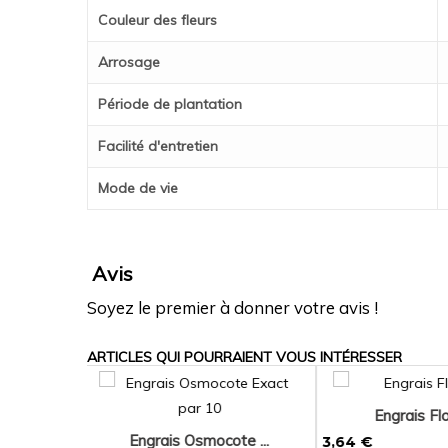
Couleur des fleurs
Arrosage
Période de plantation
Facilité d'entretien
Mode de vie
Avis
Soyez le premier à donner votre avis !
ARTICLES QUI POURRAIENT VOUS INTÉRESSER
aison
Terreau professio...
Lotus berth
8,50 €