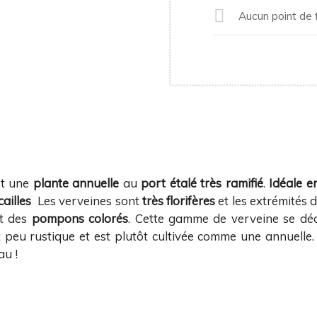
Aucun point de f
st une
plante annuelle
au
port étalé très ramifié
.
Idéale e
cailles
Les verveines sont
très florifères
et les extrémités d
nt des
pompons colorés
. Cette gamme de verveine se décl
t peu rustique et est plutôt cultivée comme une annuell
au !