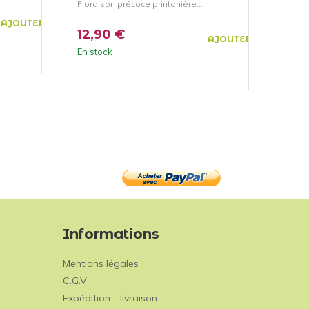
Floraison précoce printanière...
Florai
AJOUTER AU PANIER
12,90 €
12,
AJOUTER AU PANIER
En stock
En st
Informations
Mentions légales
C.G.V
Expédition - livraison