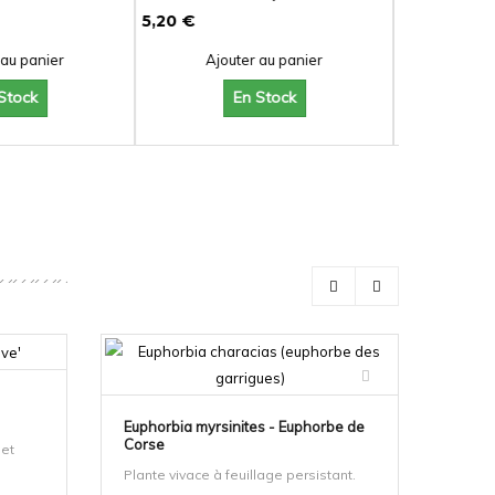
25,00 €
r au panier
Ajouter au panier
 Stock
En Stock
Euphorbia myrsinites - Euphorbe de
Calam
Corse
 et
Plante vivace à feuillage persistant.
Plante