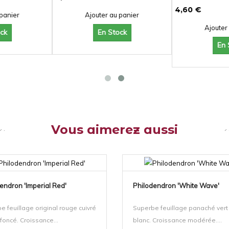
5,20 €
4,90 €
 panier
Ajouter au panier
Ajoute
ock
En Stock
En
Vous aimerez aussi
endron 'Imperial Red'
Philodendron 'White Wave'
e feuillage original rouge cuivré
Superbe feuillage panaché vert
 foncé. Croissance...
blanc. Croissance modérée....