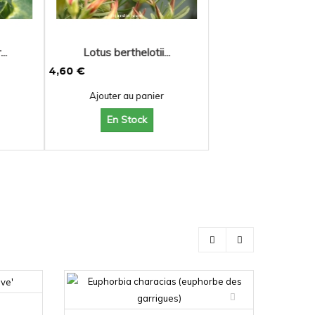
rthelotii...
r au panier
 Stock