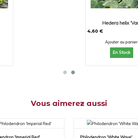
Hedera helix 'Var...
Lotus be
4,60 €
4,60 €
Ajouter au panier
Ajoute
En Stock
En
Vous aimerez aussi
endron 'Imperial Red'
Philodendron 'White Wave'