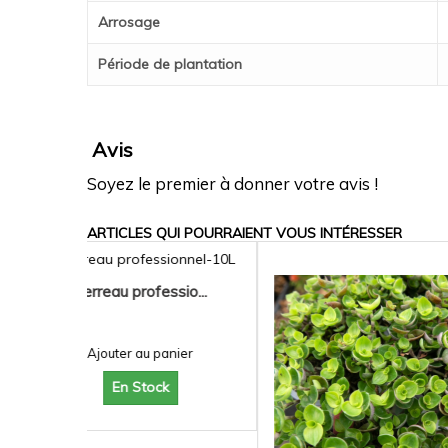
Arrosage
Période de plantation
Avis
Soyez le premier à donner votre avis !
ARTICLES QUI POURRAIENT VOUS INTÉRESSER
sio...
Muehlenbeck
5,52 €
nier
Ajouter au
En St