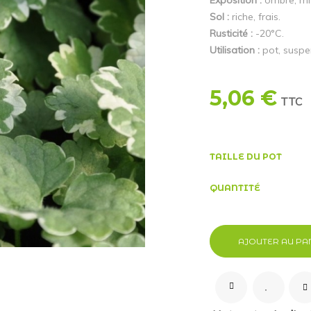
Exposition :
ombre, mi-
Sol :
riche, frais.
Rusticité :
-20°C.
Utilisation :
pot, suspen
5,06 €
TTC
TAILLE DU POT
QUANTITÉ
AJOUTER AU PA