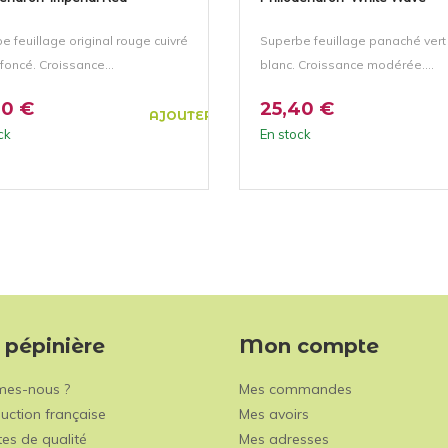
e feuillage original rouge cuivré
Superbe feuillage panaché vert
 foncé. Croissance...
blanc. Croissance modérée....
40 €
25,40 €
AJOUTER AU PANIER
ck
En stock
 pépinière
Mon compte
mes-nous ?
Mes commandes
uction française
Mes avoirs
es de qualité
Mes adresses