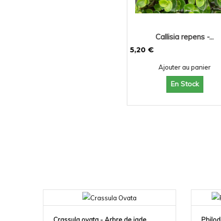
Callisia repens -...
5,20 €
Ajouter au panier
En Stock
NOUVEAU!
Crassula ovata - Arbre de jade
Philod