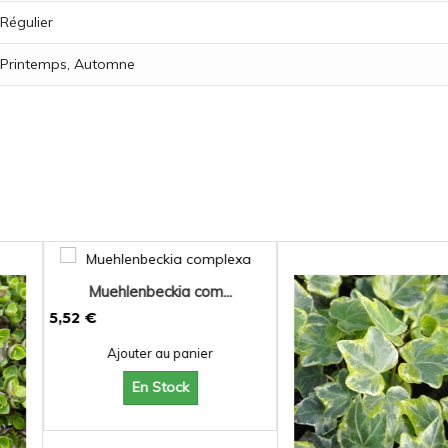
Régulier
Printemps, Automne
ia com...
 panier
ock