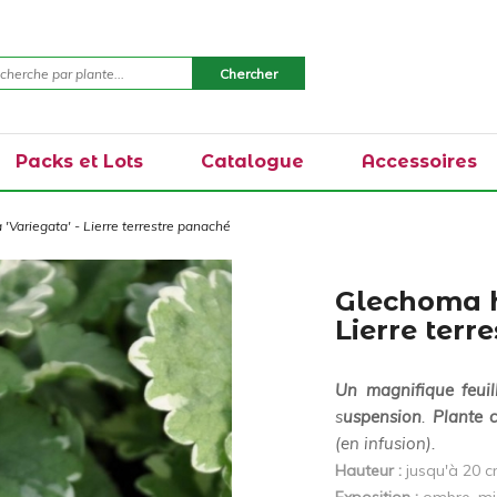
Packs et Lots
Catalogue
Accessoires
Variegata' - Lierre terrestre panaché
Glechoma h
Lierre terr
Un magnifique feuil
s
uspension
.
Plante 
(en infusion).
Hauteur :
jusqu'à 20 c