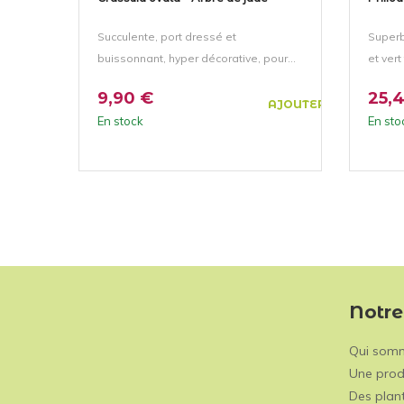
Succulente, port dressé et
Superb
buissonnant, hyper décorative, pour...
et vert
9,90 €
25,
AJOUTER AU PANIER
En stock
En sto
Notre
Qui som
Une prod
Des plant