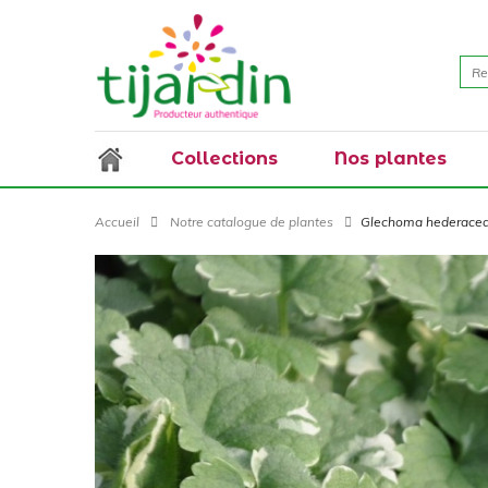
Collections
Nos plantes
Accueil
Notre catalogue de plantes
Glechoma hederacea '