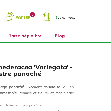
0
PANIER
se connecter
Notre pépinière
Blog
ederacea 'Variegata' -
estre panaché
lage panaché.
Excellent
couvre-sol
ou en
comestible
(feuilles et fleurs) et médicinale
m. Étalement : jusqu'à 1 m.