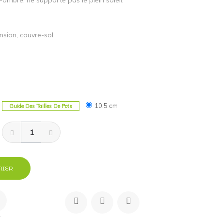
ombre, ne supporte pas le plein soleil.
sion, couvre-sol.
10.5 cm
Guide Des Tailles De Pots
NIER