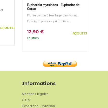
Euphorbia myrsinites - Euphorbe de
Calam
Corse
 et
Plante vivace à feuillage persistant.
Plante
Floraison précoce printanière...
Florai
AJOUTER AU PANIER
12,90 €
12,
AJOUTER AU PANIER
En stock
En st
Informations
Mentions légales
C.G.V
Expédition - livraison