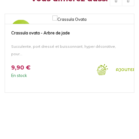
NOUVEAU!
Crassula ovata - Arbre de jade
Succulente, port dressé et buissonnant, hyper décorative,
pour...
9,90 €
AJOUTER 
En stock