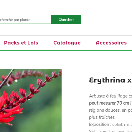
Packs et Lots
Catalogue
Accessoires
Erythrina x
Arbuste à feuillage 
peut mesurer 70 cm !
régions douces, en p
plus fraîches.
Exposition :
soleil, mi
Sol :
frais, très bien dr