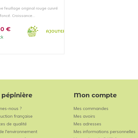
e feuillage original rouge cuivré
 foncé. Croissance...
40 €
AJOUTER AU PANIER
ck
 pépinière
Mon compte
mes-nous ?
Mes commandes
uction française
Mes avoirs
es de qualité
Mes adresses
de l'environnement
Mes informations personnelles