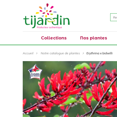
Collections
Nos plantes
Accueil
Notre catalogue de plantes
Erythrina x bidwilli