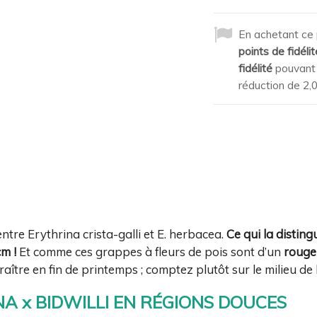
En achetant ce 
points de fidélit
fidélité
pouvant 
réduction de
2,
entre
Erythrina crista-galli
et
E. herbacea
.
Ce qui la distin
m !
Et comme ces grappes à fleurs de pois sont d’un
rouge
aître en fin de printemps ; comptez plutôt sur le milieu de 
A x BIDWILLI EN RÉGIONS DOUCES