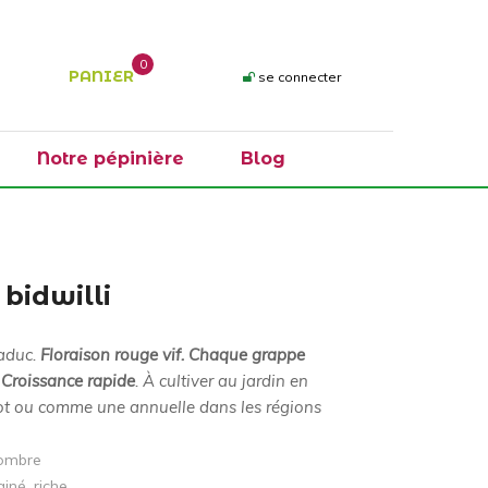
0
PANIER
se connecter
Notre pépinière
Blog
 bidwilli
caduc.
Floraison rouge vif. Chaque grappe
Croissance rapide
. À cultiver au jardin en
ot ou comme une annuelle dans les régions
-ombre
ainé, riche