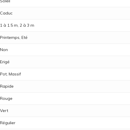
Soleil
Caduc
1 à 1.5 m, 2 à 3 m
Printemps, Eté
Non
Erigé
Pot, Massif
Rapide
Rouge
Vert
Régulier