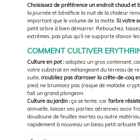
Choisissez de préférence un endroit chaud et b
la journée et bénéficie la nuit de la chaleur r
important que le volume de la motte.
Si votre s
petit arbre à bien démarrer. Rebouchez, tass
extrêmes, pas plus qu’il ne supporte d’avoir les 
COMMENT CULTIVER ERYTHRINA
Culture en pot :
adoptez un gros contenant, car
votre substrat en mélangeant du terreau de re
suite,
n’oubliez pas d’arroser la crête-de-coq e
pied, ne brumisez pas (risque de maladie crypt
fait un grand plongeon.
Culture au jardin :
ça se tente, car
l’arbre résis
annuelle, laisser ses parties aériennes avoir f
doudoune de feuilles mortes ou autre matériau
rapidement à nouveau un beau petit arbuste fl