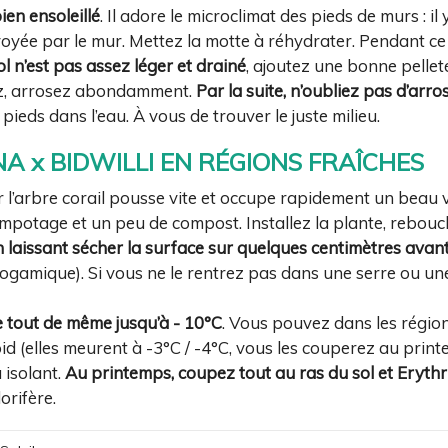
ien ensoleillé
. Il adore le microclimat des pieds de murs : il 
envoyée par le mur. Mettez la motte à réhydrater. Pendant ce
ol n’est pas assez léger et drainé
, ajoutez une bonne pellet
ez, arrosez abondamment.
Par la suite, n’oubliez pas d’arros
pieds dans l’eau. À vous de trouver le juste milieu.
 x BIDWILLI EN RÉGIONS FRAÎCHES
 l’arbre corail pousse vite et occupe rapidement un beau
mpotage et un peu de compost. Installez la plante, rebou
n laissant sécher la surface sur quelques centimètres avan
ogamique). Si vous ne le rentrez pas dans une serre ou un
te tout de même jusqu’à - 10°C
. Vous pouvez dans les région
roid (elles meurent à -3°C / -4°C, vous les couperez au pr
 isolant.
Au printemps, coupez tout au ras du sol et Erythri
orifère.