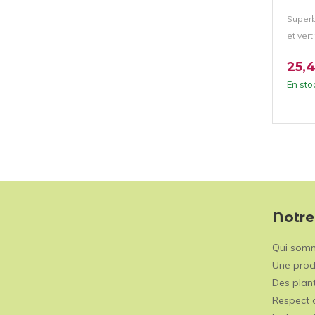
Superb
et vert
25,
En sto
Notre
Qui som
Une prod
Des plant
Respect 