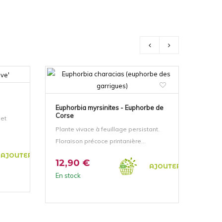
Euphorbia myrsinites - Euphorbe de
Calam
Corse
 et
Plante vivace à feuillage persistant.
Plante
Floraison précoce printanière...
Florai
AJOUTER AU PANIER
12,90 €
12,
AJOUTER AU PANIER
En stock
En st