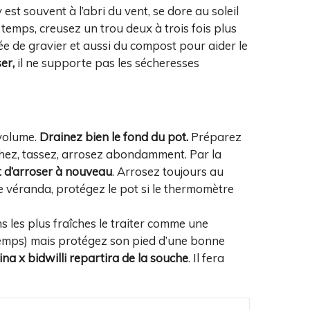
y est souvent à l’abri du vent, se dore au soleil
 temps, creusez un trou deux à trois fois plus
ée de gravier et aussi du compost pour aider le
er,
il ne supporte pas les sécheresses
 volume.
Drainez bien le fond du pot.
Préparez
chez, tassez, arrosez abondamment. Par la
t d’arroser à nouveau
. Arrosez toujours au
e véranda, protégez le pot si le thermomètre
s les plus fraîches le traiter comme une
intemps) mais protégez son pied d’une bonne
na x bidwilli repartira de la souche
. Il fera