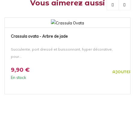
Vous aimerez aussi
NOUVEAU!
Crassula ovata - Arbre de jade
Succulente, port dressé et buissonnant, hyper décorative,
pour...
9,90 €
AJOUTER 
En stock