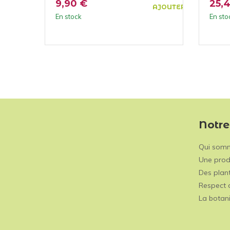
9,90 €
25,
AJOUTER AU PANIER
En stock
En sto
Notre
Qui som
Une prod
Des plant
Respect 
La botan