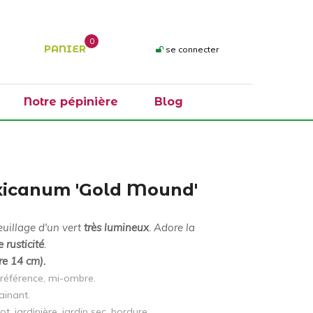
0
PANIER
se connecter
Notre pépinière
Blog
icanum 'Gold Mound'
Feuillage d'un vert
très lumineux
. Adore la
 rusticité
.
re 14 cm).
préférence, mi-ombre.
ainant.
ot, jardinière, jardin sec, bordure.