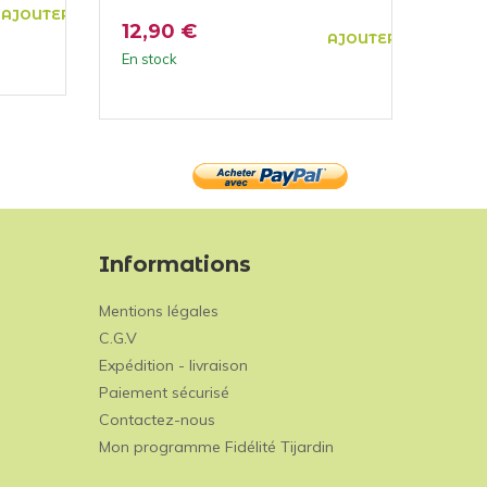
AJOUTER AU PANIER
12,90 €
12,
AJOUTER AU PANIER
En stock
En st
Informations
Mentions légales
C.G.V
Expédition - livraison
Paiement sécurisé
Contactez-nous
Mon programme Fidélité Tijardin