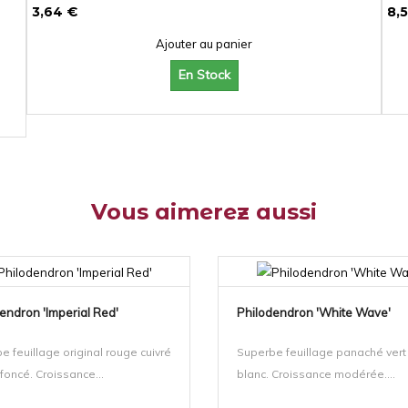
3,64 €
8,
Ajouter au panier
En Stock
Vous aimerez aussi
endron 'Imperial Red'
Philodendron 'White Wave'
e feuillage original rouge cuivré
Superbe feuillage panaché vert
 foncé. Croissance...
blanc. Croissance modérée....