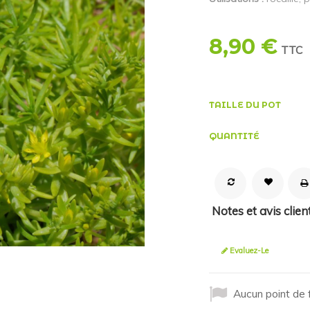
8,90 €
TTC
TAILLE DU POT
QUANTITÉ
Notes et avis clien
Evaluez-Le
Aucun point de f