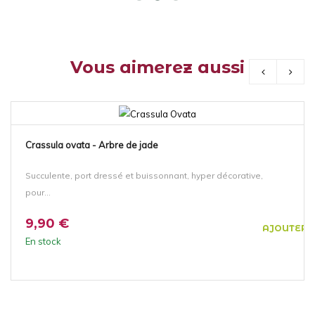
Vous aimerez aussi
NOUVEAU!
Crassula ovata - Arbre de jade
Succulente, port dressé et buissonnant, hyper décorative,
pour...
9,90 €
AJOUTER 
En stock