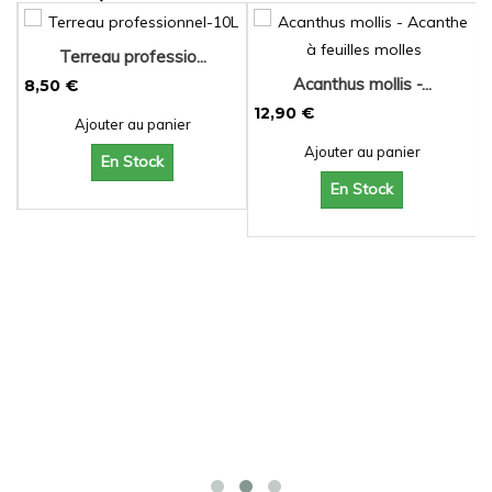
Terreau professio...
Acanthus mollis -...
8,50 €
12,90 €
3
Ajouter au panier
Ajouter au panier
En Stock
En Stock