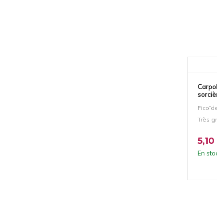
Carpob
sorciè
Ficoïd
Très gr
5,10
En sto