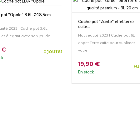
 pot "Opale" 3.6L Ø18,5cm
Cache pot "Zante" effet terre
cuite...
uté 2023 ! Cache pot 3,6L
Nouveauté 2023 ! Cache pot 6L
 et élégant avec son jeu de...
esprit Terre cuite pour sublimer
 €
votre...
AJOUTER AU PANIER
ck
19,90 €
AJ
En stock