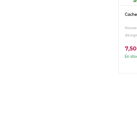
Cache
Nouvea
design
7,50
En sto