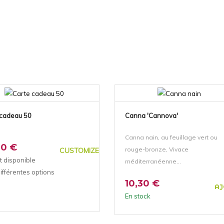
 cadeau 50
Canna 'Cannova'
Canna nain, au feuillage vert ou
00 €
rouge-bronze, Vivace
CUSTOMIZE
t disponible
méditerranéenne...
ifférentes options
10,30 €
AJ
En stock