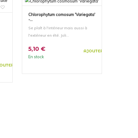
Chlorophytum comosum 'Variegata'
-...
Se plaît à l'intérieur mais aussi à
l'extérieur en été. Joli...
5,10 €
AJOUTER AU PANIER
En stock
OUTER AU PANIER