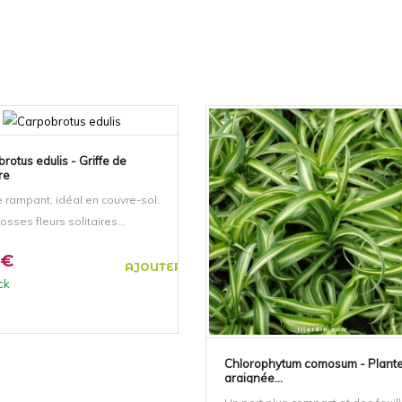
rotus edulis - Griffe de
re
e rampant, idéal en couvre-sol.
osses fleurs solitaires...
 €
AJOUTER AU PANIER
ck
Chlorophytum comosum - Plant
araignée...