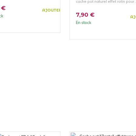
cache pot naturel effet rotin pour..
 €
AJOUTER AU PANIER
7,90 €
ck
AJ
En stock