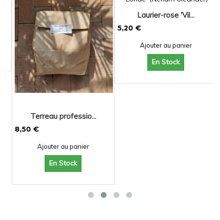
Laurier-rose 'Vil...
5,20 €
Ajouter au panier
En Stock
Terreau professio...
8,50 €
1
Ajouter au panier
En Stock