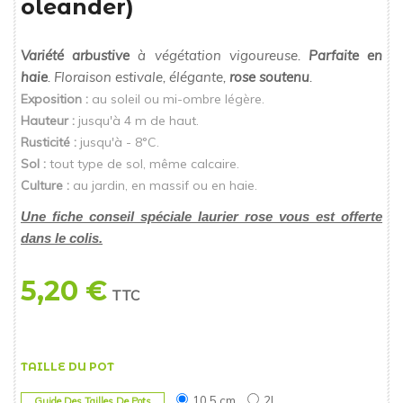
oleander)
Variété arbustive
à végétation vigoureuse.
Parfaite en
haie
. Floraison estivale, élégante,
rose soutenu
.
Exposition :
au soleil ou mi-ombre légère.
Hauteur :
jusqu'à 4 m de haut.
Rusticité :
jusqu'à - 8°C.
Sol :
tout type de sol, même calcaire.
Culture :
au jardin, en massif ou en haie.
Une fiche conseil spéciale laurier rose vous est offerte
dans le colis.
5,20 €
TTC
TAILLE DU POT
10.5 cm
2L
Guide Des Tailles De Pots