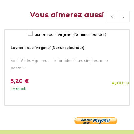
Vous aimerez aussi
Laurier-rose 'Virginie' (Nerium oleander)
Variété très vigoureuse. Adorables fleurs simples, rose
pastel,...
5,20 €
AJOUTER 
En stock