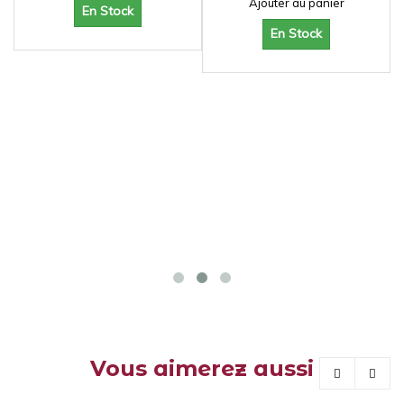
Ajouter au panier
En Stock
En Stock
3
Vous aimerez aussi