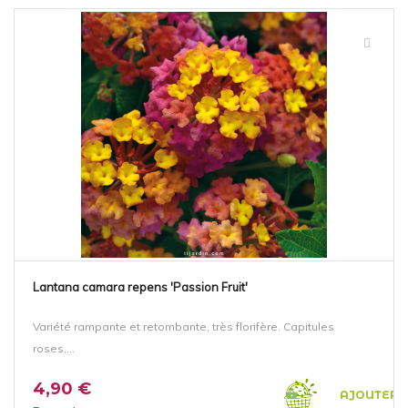
Lantana camara repens 'Passion Fruit'
Variété rampante et retombante, très florifère. Capitules
roses,...
4,90 €
AJOUTER 