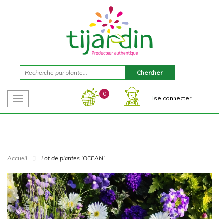
0
se connecter
Toggle
navigation
Accueil
Lot de plantes 'OCEAN'