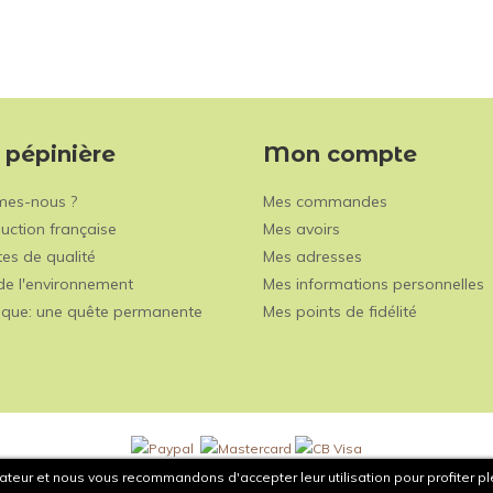
 pépinière
Mon compte
mes-nous ?
Mes commandes
uction française
Mes avoirs
es de qualité
Mes adresses
de l'environnement
Mes informations personnelles
ique: une quête permanente
Mes points de fidélité
sateur et nous vous recommandons d'accepter leur utilisation pour profiter p