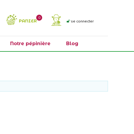
0
PANIER
se connecter
Notre pépinière
Blog